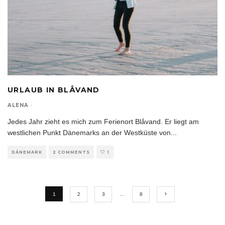
URLAUB IN BLÅVAND
ALENA
·
Jedes Jahr zieht es mich zum Ferienort Blåvand. Er liegt am
westlichen Punkt Dänemarks an der Westküste von
...
DÄNEMARK
2 COMMENTS
1
1
2
3
…
8