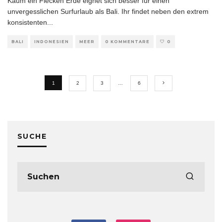
Kaum ein Flecken Erde eignet sich besser für einen
unvergesslichen Surfurlaub als Bali. Ihr findet neben den extrem
konsistenten
...
BALI
INDONESIEN
MEER
0 KOMMENTARE
0
1
2
3
…
6
SUCHE