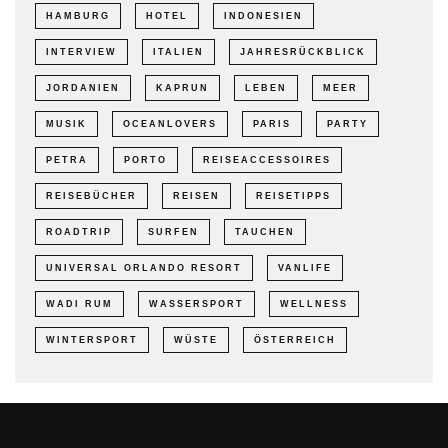
HAMBURG
HOTEL
INDONESIEN
INTERVIEW
ITALIEN
JAHRESRÜCKBLICK
JORDANIEN
KAPRUN
LEBEN
MEER
MUSIK
OCEANLOVERS
PARIS
PARTY
PETRA
PORTO
REISEACCESSOIRES
REISEBÜCHER
REISEN
REISETIPPS
ROADTRIP
SURFEN
TAUCHEN
UNIVERSAL ORLANDO RESORT
VANLIFE
WADI RUM
WASSERSPORT
WELLNESS
WINTERSPORT
WÜSTE
ÖSTERREICH