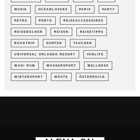
MUSIK
OCEANLOVERS
PARIS
PARTY
PETRA
PORTO
REISEACCESSOIRES
REISEBÜCHER
REISEN
REISETIPPS
ROADTRIP
SURFEN
TAUCHEN
UNIVERSAL ORLANDO RESORT
VANLIFE
WADI RUM
WASSERSPORT
WELLNESS
WINTERSPORT
WÜSTE
ÖSTERREICH