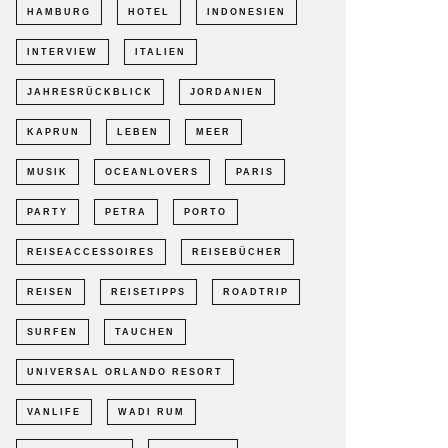
HAMBURG
HOTEL
INDONESIEN
INTERVIEW
ITALIEN
JAHRESRÜCKBLICK
JORDANIEN
KAPRUN
LEBEN
MEER
MUSIK
OCEANLOVERS
PARIS
PARTY
PETRA
PORTO
REISEACCESSOIRES
REISEBÜCHER
REISEN
REISETIPPS
ROADTRIP
SURFEN
TAUCHEN
UNIVERSAL ORLANDO RESORT
VANLIFE
WADI RUM