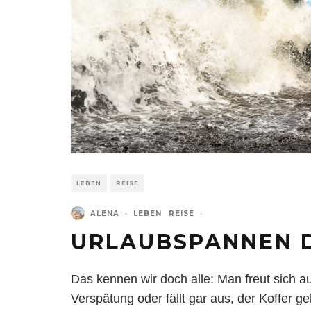
LEBEN
REISE
ALENA
·
LEBEN
REISE
·
URLAUBSPANNEN D
Das kennen wir doch alle: Man freut sich a
Verspätung oder fällt gar aus, der Koffer g