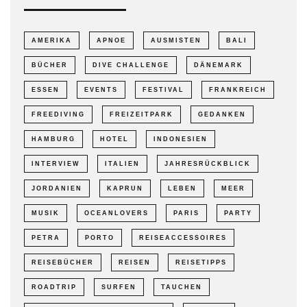
AMERIKA
APNOE
AUSMISTEN
BALI
BÜCHER
DIVE CHALLENGE
DÄNEMARK
ESSEN
EVENTS
FESTIVAL
FRANKREICH
FREEDIVING
FREIZEITPARK
GEDANKEN
HAMBURG
HOTEL
INDONESIEN
INTERVIEW
ITALIEN
JAHRESRÜCKBLICK
JORDANIEN
KAPRUN
LEBEN
MEER
MUSIK
OCEANLOVERS
PARIS
PARTY
PETRA
PORTO
REISEACCESSOIRES
REISEBÜCHER
REISEN
REISETIPPS
ROADTRIP
SURFEN
TAUCHEN