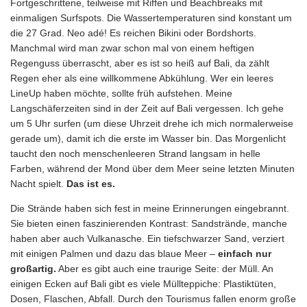
Fortgeschrittene, teilweise mit Riffen und Beachbreaks mit
einmaligen Surfspots. Die Wassertemperaturen sind konstant um
die 27 Grad. Neo adé! Es reichen Bikini oder Bordshorts.
Manchmal wird man zwar schon mal von einem heftigen
Regenguss überrascht, aber es ist so heiß auf Bali, da zählt
Regen eher als eine willkommene Abkühlung. Wer ein leeres
LineUp haben möchte, sollte früh aufstehen. Meine
Langschäferzeiten sind in der Zeit auf Bali vergessen. Ich gehe
um 5 Uhr surfen (um diese Uhrzeit drehe ich mich normalerweise
gerade um), damit ich die erste im
Wasser
bin. Das Morgenlicht
taucht den noch menschenleeren Strand langsam in helle
Farben, während der Mond über dem Meer seine letzten Minuten
Nacht spielt.
Das ist es.
Die Strände haben sich fest in meine Erinnerungen eingebrannt.
Sie bieten einen faszinierenden Kontrast: Sandstrände, manche
haben aber auch Vulkanasche. Ein tiefschwarzer Sand, verziert
mit einigen Palmen und dazu das blaue Meer –
einfach nur
großartig.
Aber es gibt auch eine traurige Seite: der Müll. An
einigen Ecken auf Bali gibt es viele Müllteppiche: Plastiktüten,
Dosen, Flaschen, Abfall. Durch den Tourismus fallen enorm große