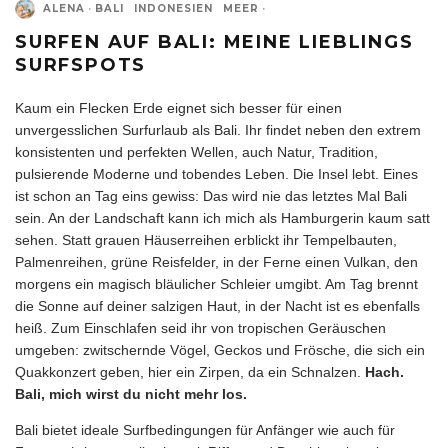
ALENA
·
BALI
INDONESIEN
MEER
·
SURFEN AUF BALI: MEINE LIEBLINGS
SURFSPOTS
Kaum ein Flecken Erde eignet sich besser für einen
unvergesslichen Surfurlaub als Bali. Ihr findet neben den extrem
konsistenten und perfekten
Wellen
, auch Natur, Tradition,
pulsierende Moderne und tobendes Leben. Die Insel lebt. Eines
ist schon an Tag eins gewiss: Das wird nie das letztes Mal Bali
sein. An der Landschaft kann ich mich als Hamburgerin kaum satt
sehen. Statt grauen Häuserreihen erblickt ihr Tempelbauten,
Palmenreihen, grüne Reisfelder, in der Ferne einen Vulkan, den
morgens ein magisch bläulicher Schleier umgibt. Am Tag brennt
die Sonne auf deiner salzigen Haut, in der Nacht ist es ebenfalls
heiß. Zum Einschlafen seid ihr von tropischen Geräuschen
umgeben: zwitschernde Vögel, Geckos und Frösche, die sich ein
Quakkonzert geben, hier ein Zirpen, da ein Schnalzen.
Hach.
Bali, mich wirst du nicht mehr los.
Bali bietet ideale Surfbedingungen für Anfänger wie auch für