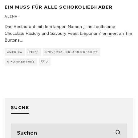
EIN MUSS FÜR ALLE SCHOKOLIEBHABER
ALENA
·
Das Restaurant mit dem langen Namen „The Toothsome
Chocolate Factory and Savoury Feast Emporium“ erinnert an Tim
Burtons
...
AMERIKA
REISE
UNIVERSAL ORLANDO RESORT
0 KOMMENTARE
0
SUCHE