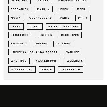
INTERVIEW
ITALIEN
JAHRESRÜCKBLICK
JORDANIEN
KAPRUN
LEBEN
MEER
MUSIK
OCEANLOVERS
PARIS
PARTY
PETRA
PORTO
REISEACCESSOIRES
REISEBÜCHER
REISEN
REISETIPPS
ROADTRIP
SURFEN
TAUCHEN
UNIVERSAL ORLANDO RESORT
VANLIFE
WADI RUM
WASSERSPORT
WELLNESS
WINTERSPORT
WÜSTE
ÖSTERREICH