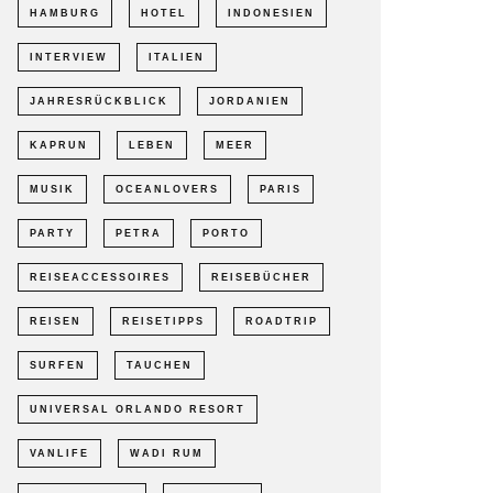
HAMBURG
HOTEL
INDONESIEN
INTERVIEW
ITALIEN
JAHRESRÜCKBLICK
JORDANIEN
KAPRUN
LEBEN
MEER
MUSIK
OCEANLOVERS
PARIS
PARTY
PETRA
PORTO
REISEACCESSOIRES
REISEBÜCHER
REISEN
REISETIPPS
ROADTRIP
SURFEN
TAUCHEN
UNIVERSAL ORLANDO RESORT
VANLIFE
WADI RUM