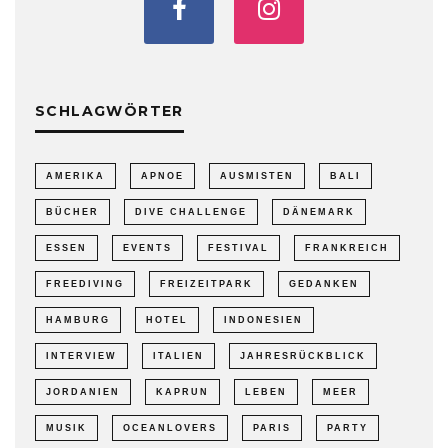
SCHLAGWÖRTER
AMERIKA
APNOE
AUSMISTEN
BALI
BÜCHER
DIVE CHALLENGE
DÄNEMARK
ESSEN
EVENTS
FESTIVAL
FRANKREICH
FREEDIVING
FREIZEITPARK
GEDANKEN
HAMBURG
HOTEL
INDONESIEN
INTERVIEW
ITALIEN
JAHRESRÜCKBLICK
JORDANIEN
KAPRUN
LEBEN
MEER
MUSIK
OCEANLOVERS
PARIS
PARTY