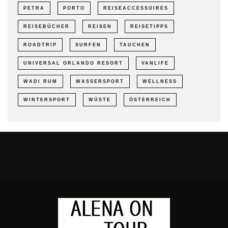
PETRA
PORTO
REISEACCESSOIRES
REISEBÜCHER
REISEN
REISETIPPS
ROADTRIP
SURFEN
TAUCHEN
UNIVERSAL ORLANDO RESORT
VANLIFE
WADI RUM
WASSERSPORT
WELLNESS
WINTERSPORT
WÜSTE
ÖSTERREICH