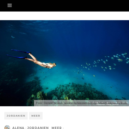
Foto: Gerald Nowak, www.unterwasser-bild.de. Mädel: Alena Zielinski
JORDANIEN
MEER
ALENA
·
JORDANIEN
MEER
·