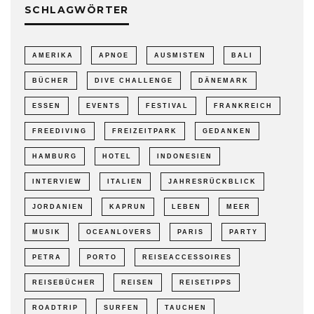
SCHLAGWÖRTER
AMERIKA
APNOE
AUSMISTEN
BALI
BÜCHER
DIVE CHALLENGE
DÄNEMARK
ESSEN
EVENTS
FESTIVAL
FRANKREICH
FREEDIVING
FREIZEITPARK
GEDANKEN
HAMBURG
HOTEL
INDONESIEN
INTERVIEW
ITALIEN
JAHRESRÜCKBLICK
JORDANIEN
KAPRUN
LEBEN
MEER
MUSIK
OCEANLOVERS
PARIS
PARTY
PETRA
PORTO
REISEACCESSOIRES
REISEBÜCHER
REISEN
REISETIPPS
ROADTRIP
SURFEN
TAUCHEN